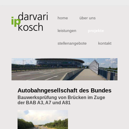
Navigation
home
über uns
überspringen
leistungen
projekte
stellenangebote
kontakt
Autobahngesellschaft des Bundes
Bauwerksprüfung von Brücken im Zuge
der BAB A3, A7 und A81